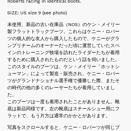
Roberts racing in identical boots.
SIZE: US size 9 (see photo)
未使用、新品の古い在庫品（NOS）のケン・メイリー
製フラットトラックブーツ。これらはケニー・ロバー
ツの個人的な友人から購入したもので、ケニーがグラ
ンプリチームのオーナーだった頃に運営していたスペ
インのトレーニング牧場を訪れたライダーたちが着用
するために購入されたものだという話を伺いました。
このスタイルのブーツは、ケン・メイリー「ホットシ
ューマン」によって製造・販売され、ケニー・ロバー
ツがグランドナショナル選手権で優勝した際、またそ
の時代の他の多くのレーサーたちが着用していまし
た。
このブーツは一度も着用されたことがありません。靴
底は新品同様です。左の靴底はスチールシュー用にフ
ラットで、もう片方は通常のかかとがあります。
写真をスクロールすると、ケニー・ロバーツが同じブ